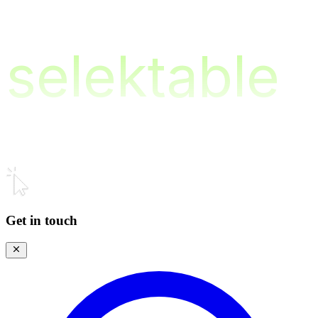
s
e
l
e
k
t
a
b
l
e
Get in touch